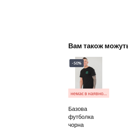
Вам також можут
-50%
немає в наявности
Базова
футболка
чорна