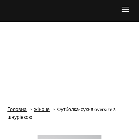
Головна
жіноче
Футболка-сукня oversize з
шнурівкою