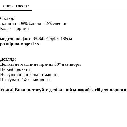
ОПИС ТОВАРУ:
Склад:
тканина - 98% бавовна 2% елестан
Колір - чорний
модель на фото
85-64-91 зріст 166см
розмір на моделі
: s
Догляд:
Делікатне машинне прання 30° навиворіт
Не відбілювати
Не сушити в пральній машині
Прасувати 140° навиворіт
Увага! Використовуйте делікатний миючий засіб для чорного 