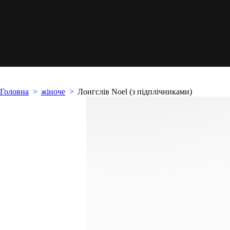
Головна
жіноче
Лонгслів Noel (з підплічниками)