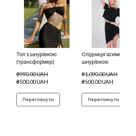
Топ з шнурівкою
Спідниця асиметричн
(трансформер)
шнурівкою
₴990.00 UAH
₴1,090.00 UAH
₴500.00 UAH
₴500.00 UAH
Переглянути
Переглянути