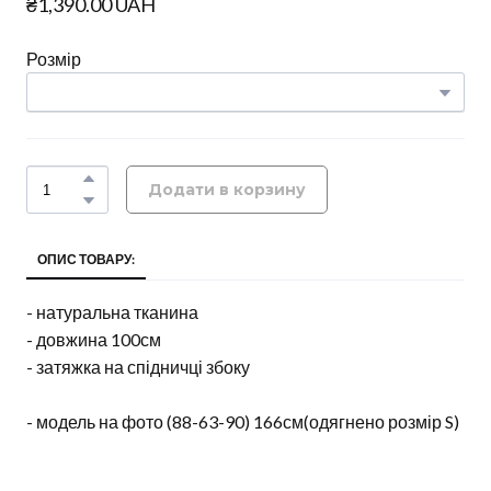
₴1,390.00 UAH
Розмір
Додати в корзину
ОПИС ТОВАРУ:
- натуральна тканина
- довжина 100см
- затяжка на спідничці збоку
- модель на фото (88-63-90) 166см(одягнено розмір S)