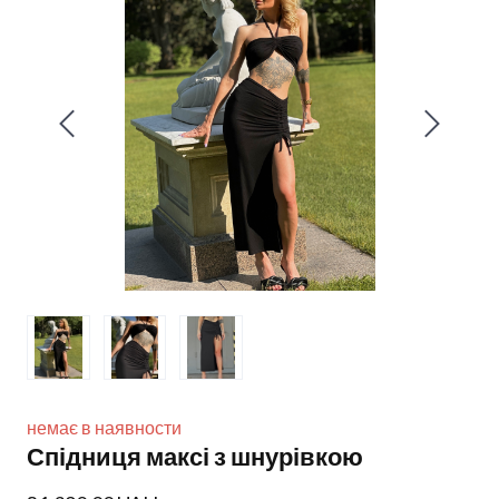
немає в наявности
Спідниця максі з шнурівкою