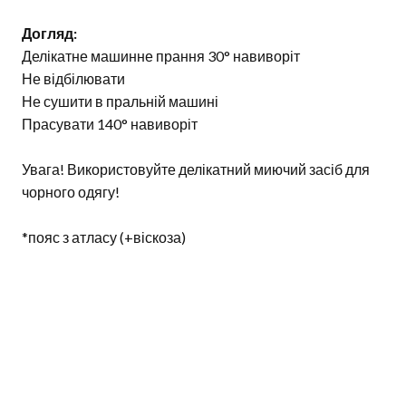
Догляд:
Делікатне машинне прання 30° навиворіт
Не відбілювати
Не сушити в пральній машині
Прасувати 140° навиворіт
Увага! Використовуйте делікатний миючий засіб для
чорного одягу!
*пояс з атласу (+віскоза)