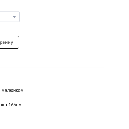
орзину
им малюнком
ріст 166см