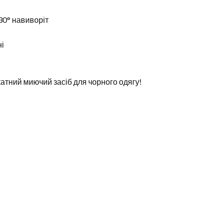
30° навиворіт
ні
атний миючий засіб для чорного одягу!