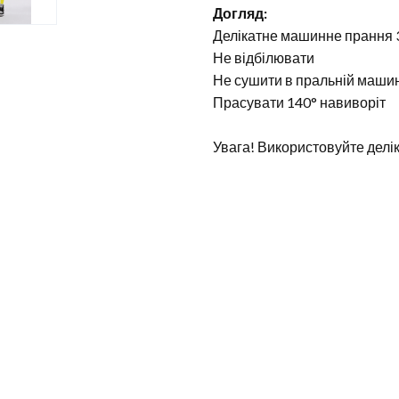
Догляд:
Делікатне машинне прання 
Не відбілювати
Не сушити в пральній маши
Прасувати 140° навиворіт
Увага! Використовуйте делік