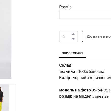
Розмір
Додати в к
ОПИС ТОВАРУ:
Склад:
тканина
- 100% бавовна
Колір
- чорний з коричнев
модель на фото
85-64-91 з
розмір на моделі
: one size