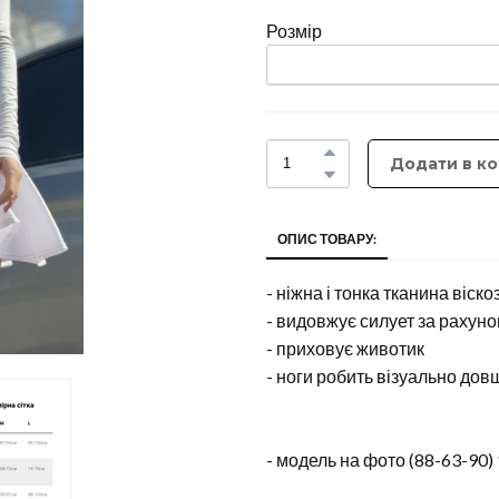
Розмір
Додати в к
ОПИС ТОВАРУ:
- ніжна і тонка тканина віск
- видовжує силует за рахуно
- приховує животик
- ноги робить візуально до
- модель на фото (88-63-90)