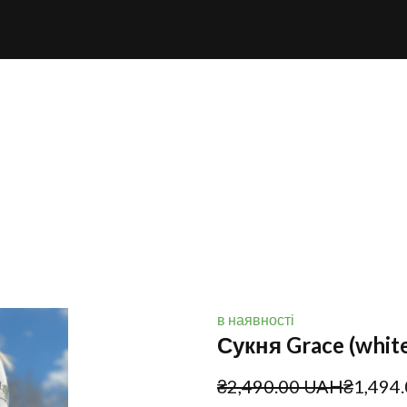
в наявності
Сукня Grace (whit
₴2,490.00 UAH
₴1,494