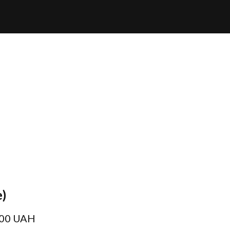
e)
.00 UAH