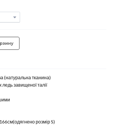
орзину
оза (натуральна тканина)
к ледь завищеної талії
вшими
 166см(одягнено розмір S)