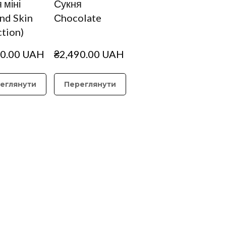
 міні
Сукня
nd Skin
Сhocolate
ction)
90.00 UAH
₴2,490.00 UAH
еглянути
Переглянути