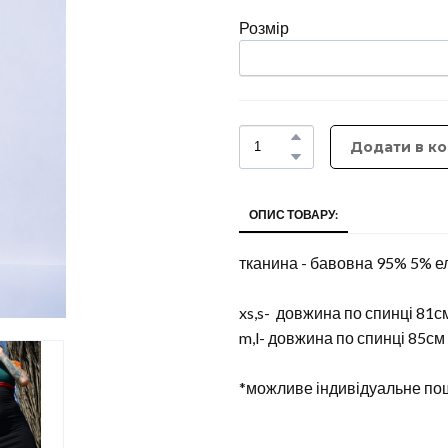
Розмір
Додати в к
ОПИС ТОВАРУ:
тканина - бавовна 95% 5% 
xs,s- довжина по спинці 81с
m,l- довжина по спинці 85см
*можливе індивідуальне по