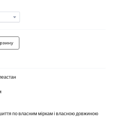
орзину
елеастан
м
шиття по власним міркам і власною довжиною