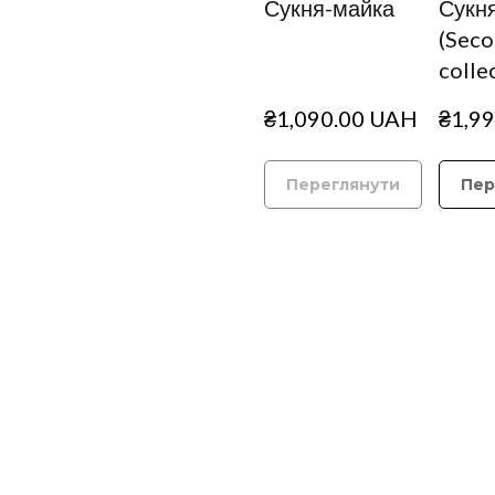
Сукня-майка
Сукня
(Seco
colle
₴1,090.00 UAH
₴1,9
Переглянути
Пер