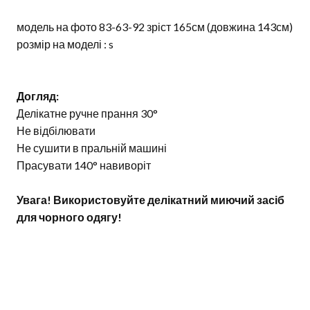
модель на фото 83-63-92 зріст 165см (довжина 143см)
розмір на моделі : s
Догляд:
Делікатне ручне прання 30°
Не відбілювати
Не сушити в пральній машині
Прасувати 140° навиворіт
Увага! Використовуйте делікатний миючий засіб
для чорного одягу!