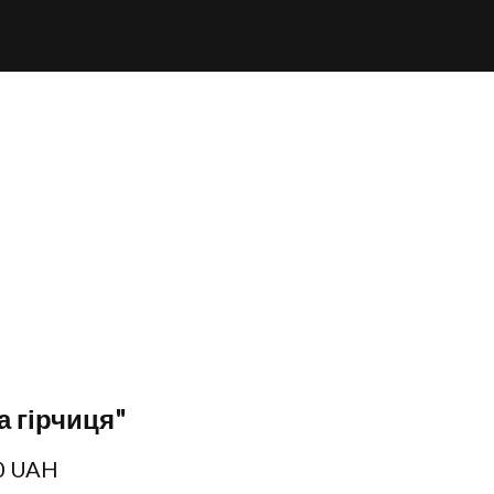
 гірчиця"
0 UAH