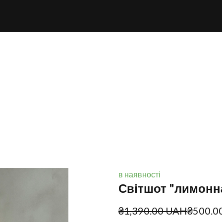
в наявності
Світшот "лимонна
₴1,390.00 UAH
₴500.0