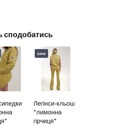
ь сподобатись
new
сипедки
Легінси-кльош
онна
"лимонна
ця"
гірчиця"