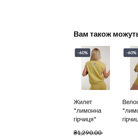
Вам також можут
-60%
-60%
Жилет
Вело
"лимонна
"лим
гірчиця"
гірчи
₴1,290.00 