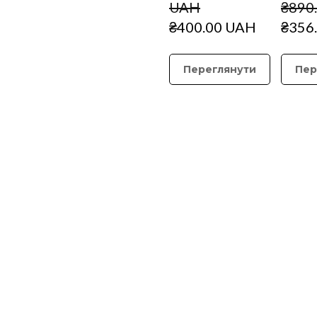
UAH
₴890
₴400.00 UAH
₴356
Переглянути
Пер