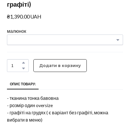
графіті)
₴1,390.00 UAH
малюнок
Додати в корзину
ОПИС ТОВАРУ:
- тканина тонка бавовна
- розмір один oversize
- графіті на грудях ( є варіант без графіті, можна
вибрати в меню)