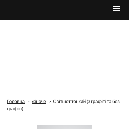
Головна
жіноче
Світшот тонкий (з графіті та без
графіті)