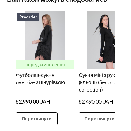
Preorder
передзамовлення
Футболка-сукня
Сукня міні з рукавом
oversize з шнурівкою
(кльош) (Second Skin
collection)
₴2,990.00 UAH
₴2,490.00 UAH
Переглянути
Переглянути