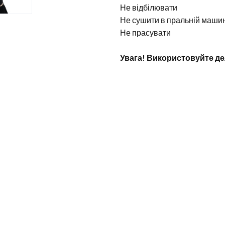
Не відбілювати
Не сушити в пральній маши
Не прасувати
Увага! Використовуйте де