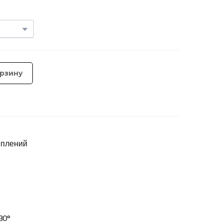
орзину
еплений
30°