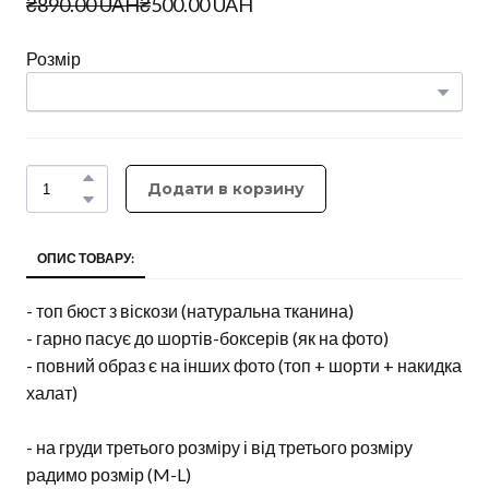
₴890.00 UAH
₴500.00 UAH
Розмір
Додати в корзину
ОПИС ТОВАРУ:
- топ бюст з віскози (натуральна тканина)
- гарно пасує до шортів-боксерів (як на фото)
- повний образ є на інших фото (топ + шорти + накидка
халат)
- на груди третього розміру і від третього розміру
радимо розмір (M-L)