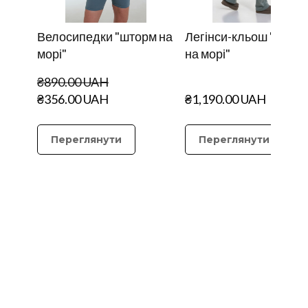
Велосипедки "шторм на
Легінси-кльош "штор
морі"
на морі"
₴890.00 UAH
₴356.00 UAH
₴1,190.00 UAH
Переглянути
Переглянути